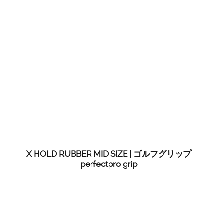
X HOLD RUBBER MID SIZE | ゴルフグリップ
perfectpro grip