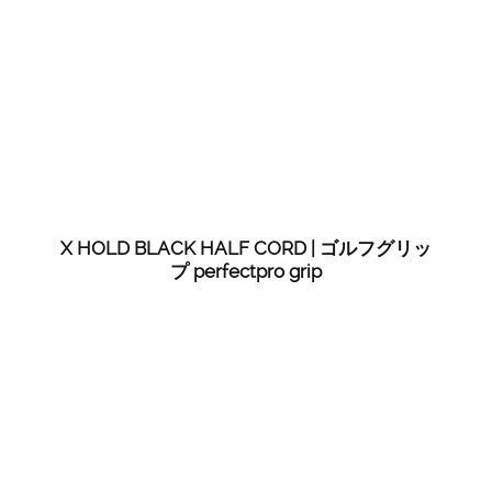
X HOLD BLACK HALF CORD | ゴルフグリッ
プ perfectpro grip