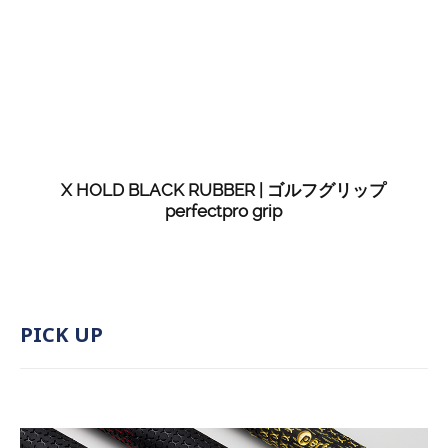
X HOLD BLACK RUBBER | ゴルフグリップ
perfectpro grip
PICK UP